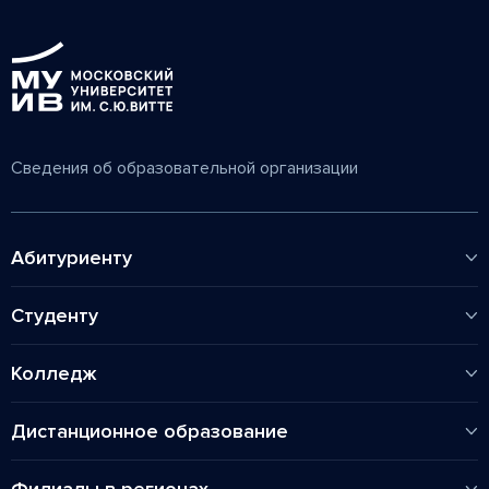
Сведения об образовательной организации
Абитуриенту
Колледж
Студенту
Высшее
Факультет Экономики и финансов
Магистратура
Колледж
Факультет Управления
Аспирантура
Расписания
Аспирантура
Общежитие
Дистанционное образование
Специальности
Дополнительное образование
Высшее
Стоимость обучения
Карьера