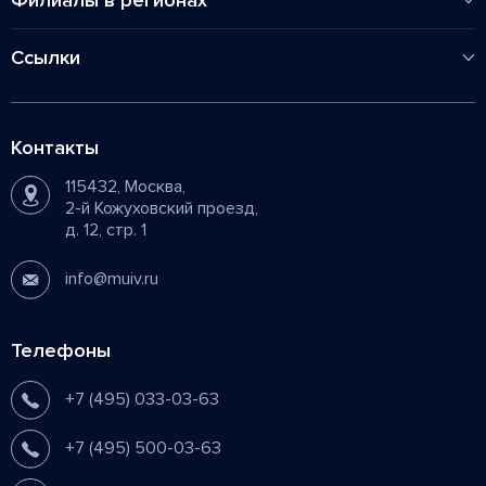
Филиалы в регионах
Процесс обучения
Контакты
Пенза
Вопросы - ответы
Ссылки
Нижний Новгород
Новости
Сергиев Посад
Перевод из других ВУЗов
Ростов-на-Дону
Контакты
Карта сайта
Рязань
115432, Москва,
Политика обработки персональных данных
2-й Кожуховский проезд,
д. 12, стр. 1
info@muiv.ru
Телефоны
+7 (495) 033-03-63
+7 (495) 500-03-63