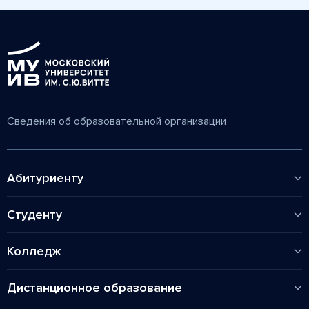
Сведения об образовательной организации
Абитуриенту
Колледж
Студенту
Высшее
Факультет Экономики и финансов
Магистратура
Колледж
Факультет Управления
Аспирантура
Расписания
Аспирантура
Общежитие
Дистанционное образование
Специальности
Дополнительное образование