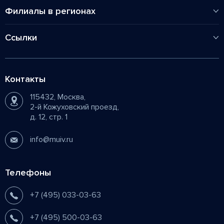
Высшее
Стоимость обучения
Карьера
Филиалы в регионах
Процесс обучения
Контакты
Пенза
Вопросы - ответы
Ссылки
Нижний Новгород
Новости
Сергиев Посад
Перевод из других ВУЗов
Ростов-на-Дону
Контакты
Карта сайта
Рязань
115432, Москва,
Политика обработки персональных данных
2-й Кожуховский проезд,
д. 12, стр. 1
info@muiv.ru
Телефоны
+7 (495) 033-03-63
+7 (495) 500-03-63